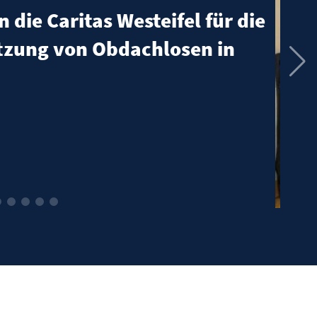
ende an die Caritas Westeifel für d
bulanten Hospiz- und
lliativberatungsdienst
rlesen