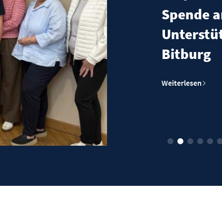
Sp
Am
Pa
Weite