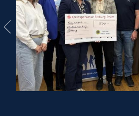
el für die
sen in